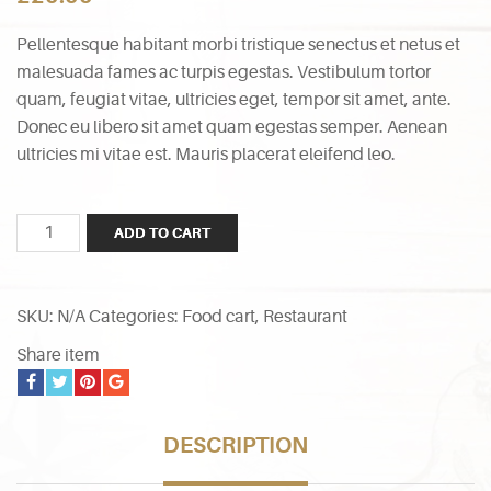
based on
customer
ratings
Pellentesque habitant morbi tristique senectus et netus et
malesuada fames ac turpis egestas. Vestibulum tortor
quam, feugiat vitae, ultricies eget, tempor sit amet, ante.
Donec eu libero sit amet quam egestas semper. Aenean
ultricies mi vitae est. Mauris placerat eleifend leo.
Quantity
ADD TO CART
SKU:
N/A
Categories:
Food cart
,
Restaurant
Share item
DESCRIPTION